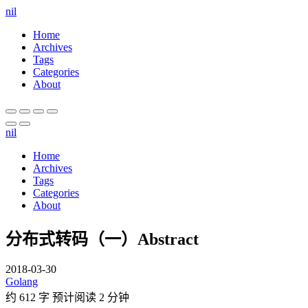
nil
Home
Archives
Tags
Categories
About
nil
Home
Archives
Tags
Categories
About
分布式转码（一）Abstract
2018-03-30
Golang
约 612 字
预计阅读 2 分钟